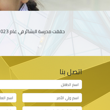
حققت مدرسة البشائر في عام 2023 تقييماً عالي المستوى (نطاق أ) جيد جداً مع أكثر من معيار مميز
اتصل بنا