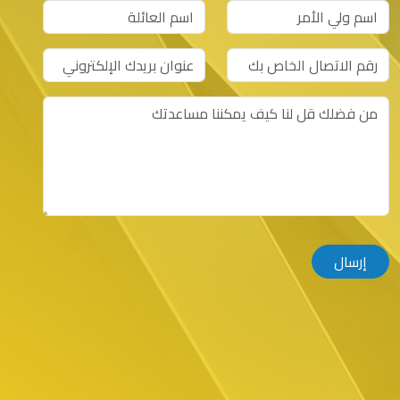
إرسال