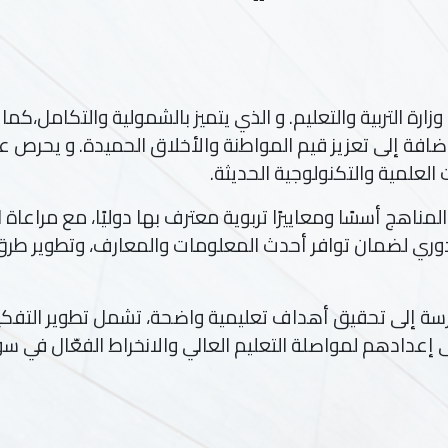
ارة التربية والتعليم. و الذي يتميز بالشمولية والتكامل،كم
إضافة إلى تعزيز قيم المواطنة والأخلاق الحميدة. و يحرص عل
العلمية والتكنولوجية الحديثة.
د المناهج أسسًا ومعاييرًا تربوية معترف بها دوليًا، مع مراعا
دوري لضمان توافر أحدث المعلومات والمعارف، وتطوير طرق
ة إلى تحقيق أهداف تعليمية واضحة، تشمل تطوير التفكير ال
إلى إعدادهم لمواصلة التعليم العالي والانخراط الفعّال في 